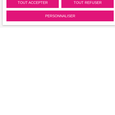
TOUT ACCEPTER
TOUT REFUSER
Temps de lecture : 1 mn
Publié le 03/03/2026
PERSONNALISER
Fait sur l'architecture Perret
Fait sur l architecture perret