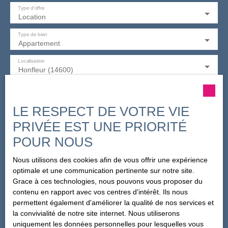
Type d'offre
Location
Type de bien
Appartement
Localisation
Honfleur (14600)
Loyer max (€/mois)
LE RESPECT DE VOTRE VIE
Surface min (m²)
PRIVÉE EST UNE PRIORITÉ
POUR NOUS
Pièces min
Nous utilisons des cookies afin de vous offrir une expérience
optimale et une communication pertinente sur notre site.
J'accepte le traitement de mes données personnelles
Grace à ces technologies, nous pouvons vous proposer du
conformément au RGPD. Si vous ne souhaitez pas faire
contenu en rapport avec vos centres d'intérêt. Ils nous
l'objet de prospection commerciale par voie téléphonique,
permettent également d'améliorer la qualité de nos services et
vous pouvez vous inscrire gratuitement sur la liste
la convivialité de notre site internet. Nous utiliserons
d'opposition au démarchage téléphonique, prévu par
uniquement les données personnelles pour lesquelles vous
l'article L223-1 du code de la consommation, sur le site