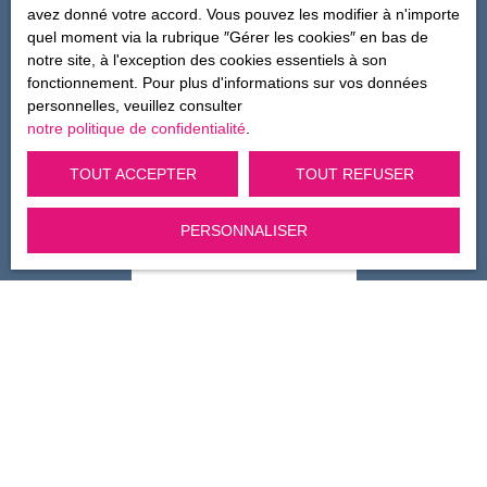
avez donné votre accord. Vous pouvez les modifier à n'importe
Internet www.bloctel.gouv.fr ou par courrier adressé à :
quel moment via la rubrique ″Gérer les cookies″ en bas de
notre site, à l'exception des cookies essentiels à son
Société Worldline, Service Bloctel, CS 61311, 41013
fonctionnement. Pour plus d'informations sur vos données
BLOIS CEDEX.
personnelles, veuillez consulter
notre politique de confidentialité
.
Pour en savoir plus sur le traitement de vos données
personnelles, veuillez consulter notre
politique de
TOUT ACCEPTER
TOUT REFUSER
confidentialité
.
PERSONNALISER
Recevoir des annonces
Je recherche un bien