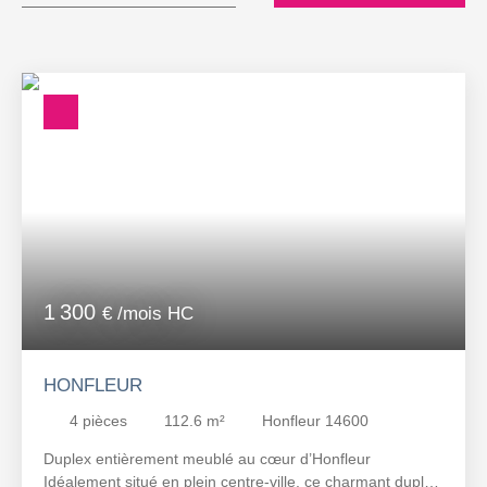
Localisation
Honfleur (14600)
Loyer max (€/mois)
Surface min (m²)
RECHERCHER
1 300
€ /mois HC
HONFLEUR
4
pièces
112.6
m²
Honfleur 14600
Duplex entièrement meublé au cœur d’Honfleur
Idéalement situé en plein centre-ville, ce charmant duplex