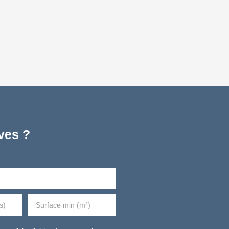
ves ?
s)
Surface min (m²)