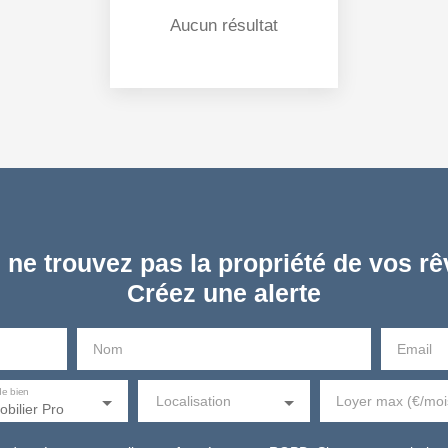
Aucun résultat
 ne trouvez pas la propriété de vos rê
Créez une alerte
Nom
Email
de bien
Localisation
Loyer max (€/moi
bilier Pro