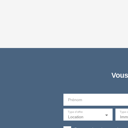
Vous
Prénom
Type d'offre
Type 
Location
Immo