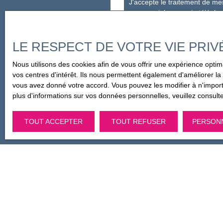
J'accepte le traitement de m
commerciale par voie téléphon
par l'article L223-1 du code d
LE RESPECT DE VOTRE VIE PRIV
Société Worldline, Service B
Nous utilisons des cookies afin de vous offrir une expérience opt
Pour en savoir plus sur le tr
vos centres d'intérêt. Ils nous permettent également d'améliorer la 
vous avez donné votre accord. Vous pouvez les modifier à n'importe
plus d'informations sur vos données personnelles, veuillez consult
TOUT ACCEPTER
TOUT REFUSER
PERSON
Je recherche un bien
Vente appartement Le Havre (76600)