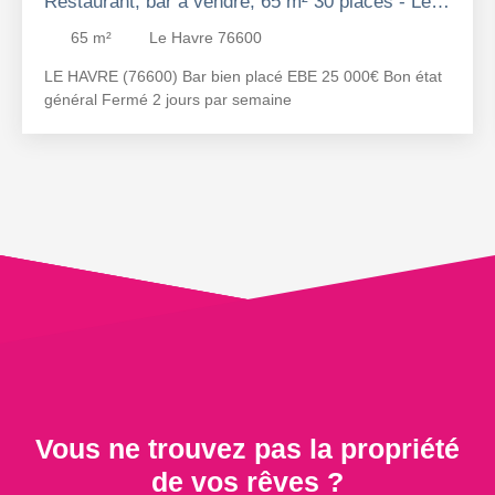
Restaurant, bar à vendre, 65 m² 30 places - Le
Havre 76600
65
m²
Le Havre 76600
LE HAVRE (76600) Bar bien placé EBE 25 000€ Bon état
général Fermé 2 jours par semaine
Vous ne trouvez pas la propriété
de vos rêves ?