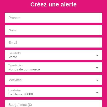
Créez une alerte
Prénom
Nom
Email
Type d'offre
Vente
Type de bien
Fonds de commerce
Activités
Localisation
Le Havre 76600
Budget max (€)