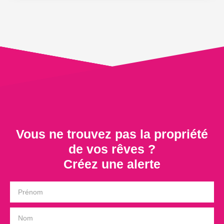
Terrasse expo Ouest, Dégagement desservant 3
Chambres. Garage avec porte électrique. un 2 -ème
garage ou atelier de 20 m2. Ce pavillon est édifié sur 549
m2 de terrain plat. plusieurs petites dépendances. Cuisine
Extérieure . PROCHES COMMERCES ET TRAMWAY. A
VOIR TRES VITE. Réf: 9076P
Vous ne trouvez pas la propriété
de vos rêves ?
Créez une alerte
Prénom
Nom