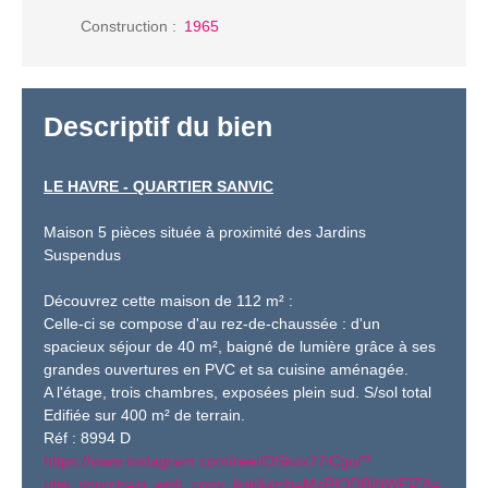
Construction
:
1965
Descriptif du bien
LE HAVRE - QUARTIER SANVIC
Maison 5 pièces située à proximité des Jardins
Suspendus
Découvrez cette maison de 112 m² :
Celle-ci se compose d'au rez-de-chaussée : d'un
spacieux séjour de 40 m², baigné de lumière grâce à ses
grandes ouvertures en PVC et sa cuisine aménagée.
A l'étage, trois chambres, exposées plein sud. S/sol total
Edifiée sur 400 m² de terrain.
Réf : 8994 D
https://www.instagram.com/reel/DSkox77iCgu/?
utm_source=ig_web_copy_link&igsh=MzRlODBiNWFlZA=