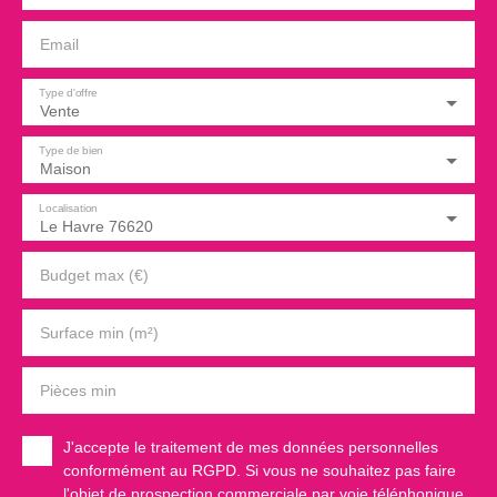
Email
Type d'offre
Vente
Type de bien
Maison
Localisation
Le Havre 76620
Budget max (€)
Surface min (m²)
Pièces min
J'accepte le traitement de mes données personnelles
conformément au RGPD. Si vous ne souhaitez pas faire
l'objet de prospection commerciale par voie téléphonique,