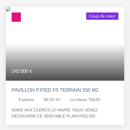
Coup de cœur
242 000
€
PAVILLON P.PIED F5 TERRAIN 550 M2
5
pièces
89.92
m²
Le Havre 76620
MARE AUX CLERCS LE HAVRE 76620 VENEZ
DECOUVRIR CE VERITABLE PLAIN PIED EN
EXCELLENT ETAT Offrant une cuisine aménagée et
équipée donnant sur un très beau Séjour/Salon accès