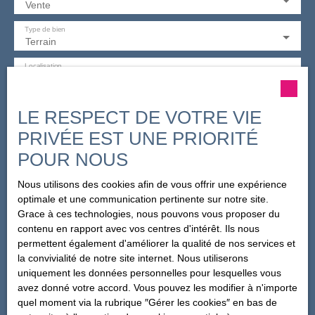
Vente
Type de bien
Terrain
Localisation
Le Havre (76620)
Budget max (€)
LE RESPECT DE VOTRE VIE
PRIVÉE EST UNE PRIORITÉ
Surface min (m²)
POUR NOUS
J'accepte le traitement de mes données personnelles
Nous utilisons des cookies afin de vous offrir une expérience
conformément au RGPD. Si vous ne souhaitez pas faire
optimale et une communication pertinente sur notre site.
l'objet de prospection commerciale par voie téléphonique,
Grace à ces technologies, nous pouvons vous proposer du
vous pouvez vous inscrire gratuitement sur la liste
contenu en rapport avec vos centres d'intérêt. Ils nous
d'opposition au démarchage téléphonique, prévu par
permettent également d'améliorer la qualité de nos services et
l'article L223-1 du code de la consommation, sur le site
la convivialité de notre site internet. Nous utiliserons
Internet www.bloctel.gouv.fr ou par courrier adressé à :
uniquement les données personnelles pour lesquelles vous
avez donné votre accord. Vous pouvez les modifier à n'importe
Société Worldline, Service Bloctel, CS 61311, 41013
quel moment via la rubrique ″Gérer les cookies″ en bas de
BLOIS CEDEX.