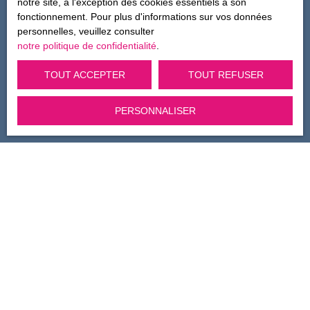
notre site, à l'exception des cookies essentiels à son
fonctionnement. Pour plus d'informations sur vos données
Pour en savoir plus sur le traitement de vos données
personnelles, veuillez consulter
personnelles, veuillez consulter notre
politique de
notre politique de confidentialité
.
confidentialité
.
TOUT ACCEPTER
TOUT REFUSER
Recevoir des annonces
PERSONNALISER
Je recherche un bien
Vente appartement Le Havre (76600)
Vente fonds de commerce Le Havre (76600)