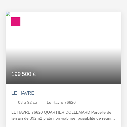
Le Havre (76620)
Budget max (€)
Surface min (m²)
RECHERCHER
199 500
€
LE HAVRE
03 a 92 ca
Le Havre 76620
LE HAVRE 76620 QUARTIER DOLLEMARD Parcelle de
terrain de 392m2 plate non viabilisé, possibilité de réunir
deux lots de même surface. Réf. : 8899 D; agent co.